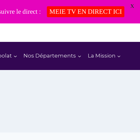
X
vre le direct :
MEIE TV EN DIRECT ICI
polat
Nos Départements
La Mission