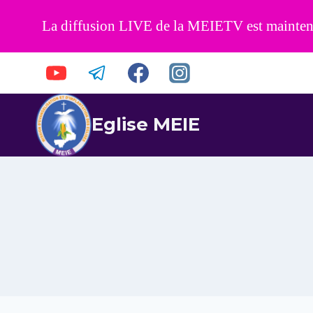
La diffusion LIVE de la MEIETV est maintenan
Eglise MEIE