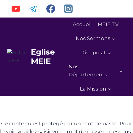
La diffusion
LIVE de la
MEIETV est
Accueil
MEIE TV
maintenant
disponible en
MEIE TV EN DIRECT ICI
Nos Sermons
ligne Cliquez
Eglise
sur le bouton
Discipolat
MEIE
pour suivre le
Nos
direct :
Départements
La Mission
Ce contenu est protégé par un mot de passe. Pour
le voir, veuillez saisir votre mot de passe ci-dessous :