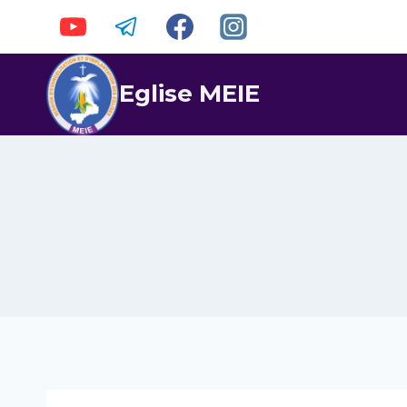
La diffusion LIVE de la MEIETV est maintenan
Eglise MEIE