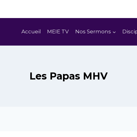
t disponible en ligne Cliquez sur le bouton pour sui
Accueil
MEIE TV
Nos Sermons
Disci
Les Papas MHV