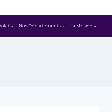
vre le direct :
MEIE TV EN DIRECT ICI
polat
Nos Départements
La Mission